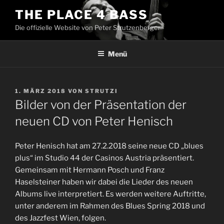
Zum
THE PLACE 4 BASS
Inhalt
Die offizielle Website von Peter Strutzenberger
springen
Menü
VERÖFFENTLICHT
1. MÄRZ 2018
VON
STRUTZI
AM
Bilder von der Präsentation der
neuen CD von Peter Henisch
Peter Henisch hat am 27.2.2018 seine neue CD „blues
plus“ im Studio 44 der Casinos Austria präsentiert.
Gemeinsam mit Hermann Posch und Franz
Haselsteiner haben wir dabei die Lieder des neuen
Albums live interpretiert. Es werden weitere Auftritte,
unter anderem im Rahmen des Blues Spring 2018 und
des Jazzfest Wien, folgen.