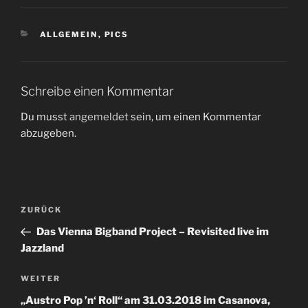
KATEGORIEN
ALLGEMEIN
,
PICS
Schreibe einen Kommentar
Du musst
angemeldet
sein, um einen Kommentar
abzugeben.
Beitragsnavigation
Vorheriger
ZURÜCK
Beitrag
Das Vienna Bigband Project – Revisited live im
Jazzland
Nächster
WEITER
Beitrag
„Austro Pop ’n‘ Roll“ am 31.03.2018 im Casanova,